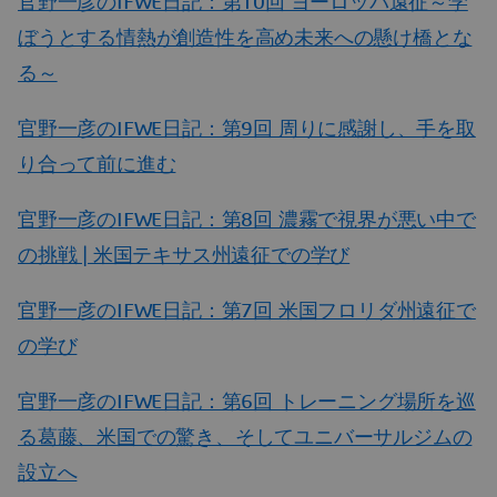
官野一彦のIFWE日記：第10回 ヨーロッパ遠征～学
ぼうとする情熱が創造性を高め未来への懸け橋とな
る～
官野一彦のIFWE日記：第9回 周りに感謝し、手を取
り合って前に進む
官野一彦のIFWE日記：第8回 濃霧で視界が悪い中で
の挑戦 | 米国テキサス州遠征での学び
官野一彦のIFWE日記：第7回 米国フロリダ州遠征で
の学び
官野一彦のIFWE日記：第6回 トレーニング場所を巡
る葛藤、米国での驚き、そしてユニバーサルジムの
設立へ