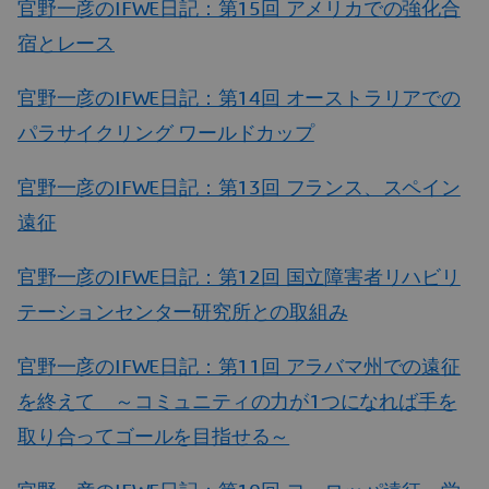
官野一彦のIFWE日記：第15回 アメリカでの強化合
宿とレース
官野一彦のIFWE日記：第14回 オーストラリアでの
パラサイクリング ワールドカップ
官野一彦のIFWE日記：第13回 フランス、スペイン
遠征
官野一彦のIFWE日記：第12回 国立障害者リハビリ
テーションセンター研究所との取組み
官野一彦のIFWE日記：第11回 アラバマ州での遠征
を終えて ～コミュニティの力が1つになれば手を
取り合ってゴールを目指せる～