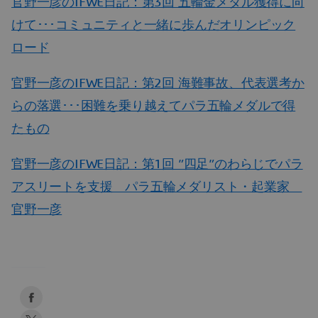
官野一彦のIFWE日記：第3回 五輪金メダル獲得に向
けて･･･コミュニティと一緒に歩んだオリンピック
ロード
官野一彦のIFWE日記：第2回 海難事故、代表選考か
らの落選･･･困難を乗り越えてパラ五輪メダルで得
たもの
官野一彦のIFWE日記：第1回 ”四足”のわらじでパラ
アスリートを支援 パラ五輪メダリスト・起業家
官野一彦