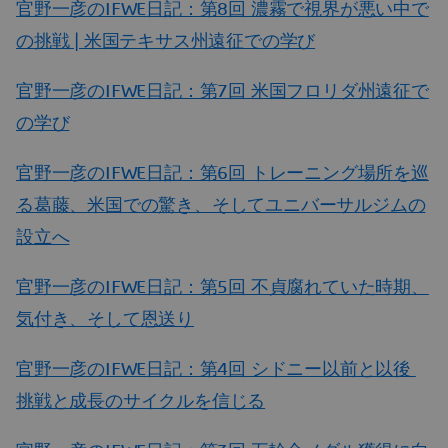
官野一彦のIFWE日記：第8回 濃霧で視界が悪い中で
の挑戦 | 米国テキサス州遠征での学び
官野一彦のIFWE日記：第7回 米国フロリダ州遠征で
の学び
官野一彦のIFWE日記：第6回 トレーニング場所を巡
る葛藤、米国での驚き、そしてユニバーサルジムの
設立へ
官野一彦のIFWE日記：第5回 不貞腐れていた時期、
気付き、そして恩送り
官野一彦のIFWE日記：第4回 シドニー以前と以後
挑戦と成長のサイクルを信じる