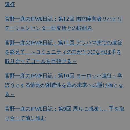
遠征
官野一彦のIFWE日記：第12回 国立障害者リハビリ
テーションセンター研究所との取組み
官野一彦のIFWE日記：第11回 アラバマ州での遠征
を終えて ～コミュニティの力が1つになれば手を
取り合ってゴールを目指せる～
官野一彦のIFWE日記：第10回 ヨーロッパ遠征～学
ぼうとする情熱が創造性を高め未来への懸け橋とな
る～
官野一彦のIFWE日記：第9回 周りに感謝し、手を取
り合って前に進む