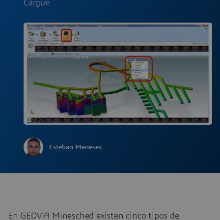
Cargue…
Esteban Meneses
En GEOVIA Minesched existen cinco tipos de