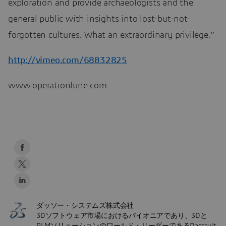
exploration and provide archaeologists and the
general public with insights into lost-but-not-
forgotten cultures. What an extraordinary privilege.”
http://vimeo.com/68832825
www.operationlune.com
ダッソー・システムズ株式会社
3Dソフトウェア市場におけるパイオニアであり、3Dと