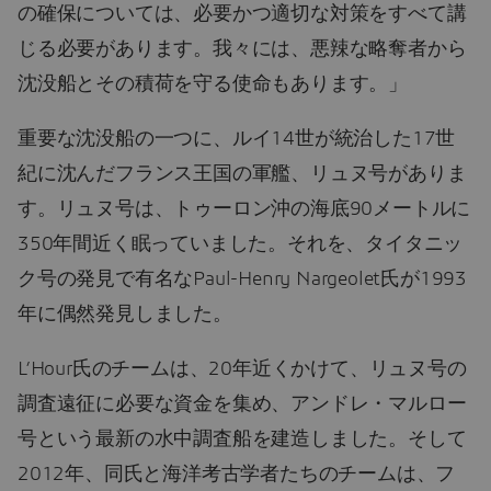
の確保については、必要かつ適切な対策をすべて講
じる必要があります。我々には、悪辣な略奪者から
沈没船とその積荷を守る使命もあります。」
重要な沈没船の一つに、ルイ14世が統治した17世
紀に沈んだフランス王国の軍艦、リュヌ号がありま
す。リュヌ号は、トゥーロン沖の海底90メートルに
350年間近く眠っていました。それを、タイタニッ
ク号の発見で有名なPaul-Henry Nargeolet氏が1993
年に偶然発見しました。
L’Hour氏のチームは、20年近くかけて、リュヌ号の
調査遠征に必要な資金を集め、アンドレ・マルロー
号という最新の水中調査船を建造しました。そして
2012年、同氏と海洋考古学者たちのチームは、フ