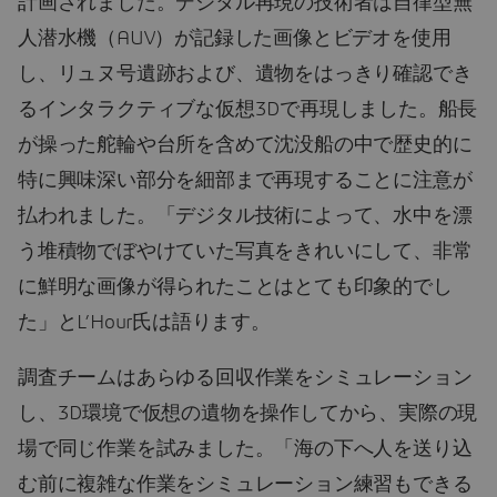
計画されました。デジタル再現の技術者は自律型無
人潜水機（AUV）が記録した画像とビデオを使用
し、リュヌ号遺跡および、遺物をはっきり確認でき
るインタラクティブな仮想3Dで再現しました。船長
が操った舵輪や台所を含めて沈没船の中で歴史的に
特に興味深い部分を細部まで再現することに注意が
払われました。「デジタル技術によって、水中を漂
う堆積物でぼやけていた写真をきれいにして、非常
に鮮明な画像が得られたことはとても印象的でし
た」とL’Hour氏は語ります。
調査チームはあらゆる回収作業をシミュレーション
し、3D環境で仮想の遺物を操作してから、実際の現
場で同じ作業を試みました。「海の下へ人を送り込
む前に複雑な作業をシミュレーション練習もできる