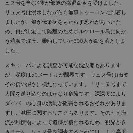
ュヌ号を含む4隻が部隊の撤退命令を受けました。
リュヌ号は浸水しながらも無事トゥーロンに到着し
ましたが、船が伝染病をもたらす恐れがあったた
め、再び出港して隔離のためポルケロール島に向か
う航海で沈没、乗船していた800人が命を落としま
した。
スキューバによる調査が可能な沈没船もあります
が、深度は50メートルが限界です。リュヌ号はほぼ
その倍の深さに横たわっています。「リュヌ号まで
人間を送り込むのはかなり危険です。深深度により
ダイバーの心身の活動が阻害されるおそれがありま
すし、減圧に関するリスクもあります。そのうえ海
流が堆積物によって遺跡が覆われるため、視界がき
きません。リュヌ号を調査するためには、より高度