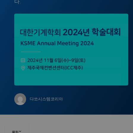
다.
다쏘시스템코리아
목차