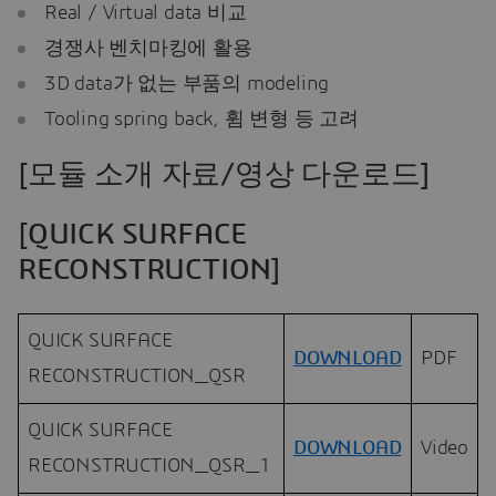
Real / Virtual data 비교
경쟁사 벤치마킹에 활용
3D data가 없는 부품의 modeling
Tooling spring back, 휨 변형 등 고려
[모듈 소개 자료/영상 다운로드]
[QUICK SURFACE
RECONSTRUCTION]
QUICK SURFACE
DOWNLOAD
PDF
RECONSTRUCTION_QSR
QUICK SURFACE
DOWNLOAD
Video
RECONSTRUCTION_QSR_1