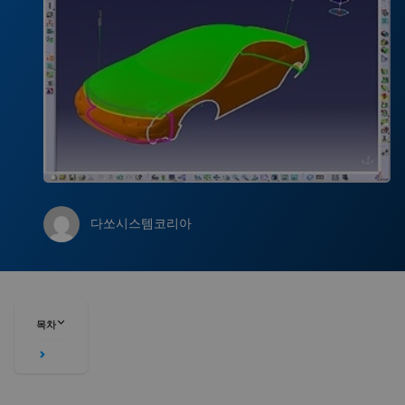
다쏘시스템코리아
목차