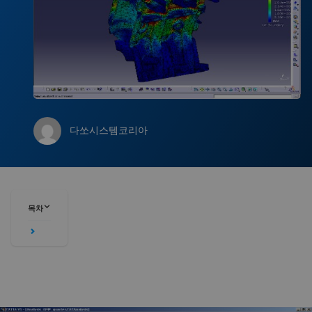
다쏘시스템코리아
목차