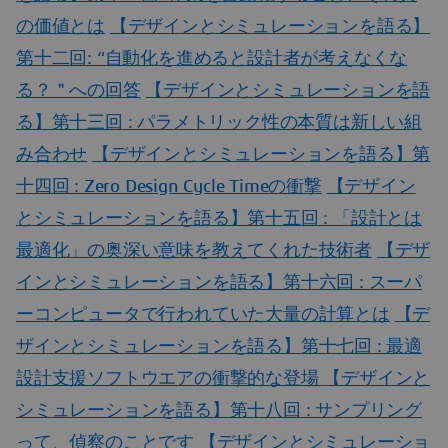
の価値とは
【デザインとシミュレーションを語る】
第十二回: “自動化を進めると設計者が考えなくな
る？＂への回答
【デザインとシミュレーションを語
る】第十三回 : パラメトリック性の本質は新しい組
み合わせ
【デザインとシミュレーションを語る】第
十四回 : Zero Design Cycle Timeの衝撃
【デザイン
とシミュレーションを語る】第十五回 : 「設計とは
最適化」の奥深い意味を教えてくれた技術者
【デザ
インとシミュレーションを語る】第十六回 : スーパ
ーコンピュータで行われていた大量の計算とは
【デ
ザインとシミュレーションを語る】第十七回 : 最適
設計支援ソフトウエアの衝撃的な登場
【デザインと
シミュレーションを語る】第十八回 : サンプリング
って、偵察のことです
【デザインとシミュレーショ