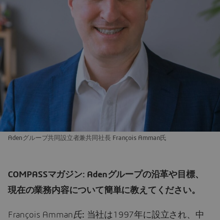
Adenグループ共同設立者兼共同社長 François Amman氏
COMPASSマガジン: Adenグループの沿革や目標、
現在の業務内容について簡単に教えてください。
François Amman
氏
:
当社は1997年に設立され、中