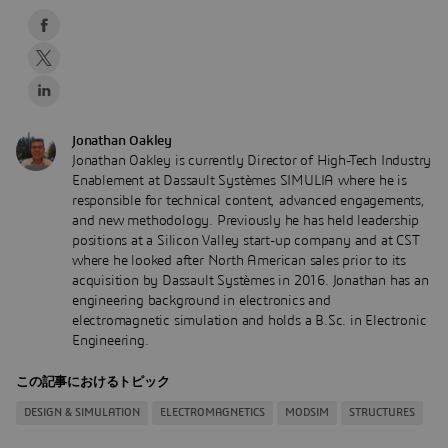
Jonathan Oakley
Jonathan Oakley is currently Director of High-Tech Industry
Enablement at Dassault Systèmes SIMULIA where he is
responsible for technical content, advanced engagements,
and new methodology. Previously he has held leadership
positions at a Silicon Valley start-up company and at CST
where he looked after North American sales prior to its
acquisition by Dassault Systèmes in 2016. Jonathan has an
engineering background in electronics and
electromagnetic simulation and holds a B.Sc. in Electronic
Engineering.
この記事におけるトピック
DESIGN & SIMULATION
ELECTROMAGNETICS
MODSIM
STRUCTURES