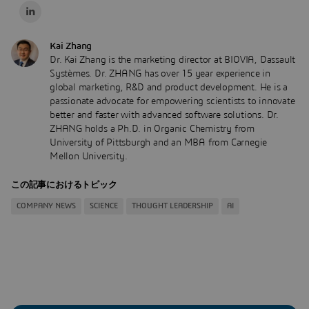
Kai Zhang
Dr. Kai Zhang is the marketing director at BIOVIA, Dassault
Systèmes. Dr. ZHANG has over 15 year experience in
global marketing, R&D and product development. He is a
passionate advocate for empowering scientists to innovate
better and faster with advanced software solutions. Dr.
ZHANG holds a Ph.D. in Organic Chemistry from
University of Pittsburgh and an MBA from Carnegie
Mellon University.
この記事におけるトピック
COMPANY NEWS
SCIENCE
THOUGHT LEADERSHIP
AI