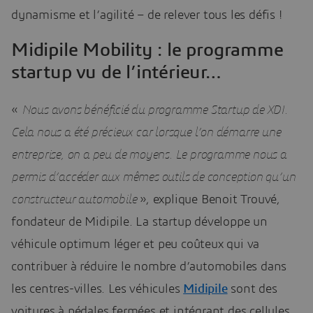
dynamisme et l’agilité – de relever tous les défis !
Midipile Mobility : le programme
startup vu de l’intérieur…
«
Nous avons bénéficié du programme Startup de XDI.
Cela nous a été précieux car lorsque l’on démarre une
entreprise, on a peu de moyens. Le programme nous a
permis d’accéder aux mêmes outils de conception qu’un
constructeur automobile
», explique Benoit Trouvé,
fondateur de Midipile. La startup développe un
véhicule optimum léger et peu coûteux qui va
contribuer à réduire le nombre d’automobiles dans
les centres-villes. Les véhicules
Midipile
sont des
voitures à pédales fermées et intégrant des cellules