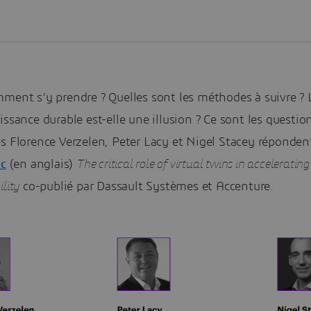
ment s’y prendre ? Quelles sont les méthodes à suivre ? L
issance durable est-elle une illusion ? Ce sont les questio
es Florence Verzelen, Peter Lacy et Nigel Stacey réponde
nc
(en anglais)
The critical role of virtual twins in accelerating
lity
co-publié par Dassault Systèmes et Accenture.