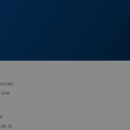
urrait
r une
et
de la