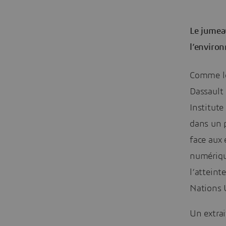
Le jumeau
l’enviro
Comme le 
Dassault
Institute
dans un p
face aux
numérique
l’atteint
Nations 
Un extrai