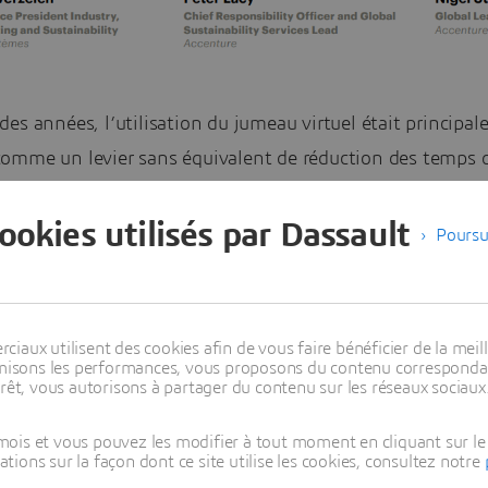
es années, l’utilisation du jumeau virtuel était principa
omme un levier sans équivalent de réduction des temps 
ement produit et du
time-to-market
. En résumé : innover p
cookies utilisés par Dassault
menter significativement son avantage compétitif.
Poursu
célération aussi rapide et exponentielle des émissions ca
es années 80-90 a engendré une prise de conscience dans
aux utilisent des cookies afin de vous faire bénéficier de la meill
ie. Suffisante, peut-être pas. Significative, sans aucun dou
timisons les performances, vous proposons du contenu correspondan
plus vite demeure un enjeu, tandis qu’innover de manière
rêt, vous autorisons à partager du contenu sur les réseaux sociaux
nu absolument critique.
ois et vous pouvez les modifier à tout moment en cliquant sur le 
ons sur la façon dont ce site utilise les cookies, consultez notre