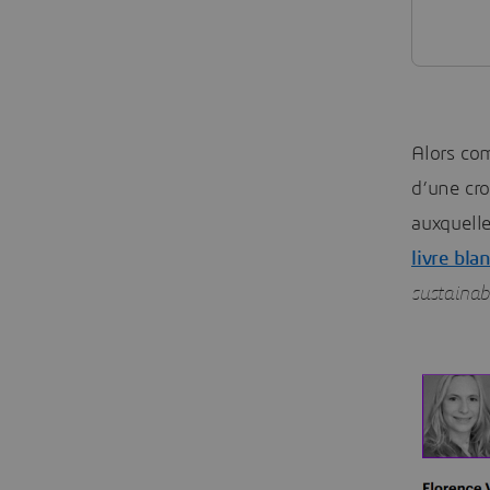
Alors com
d’une cro
auxquell
livre bla
sustainabi