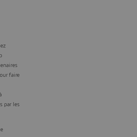
hez
b
tenaires
our faire
à
s par les
ce