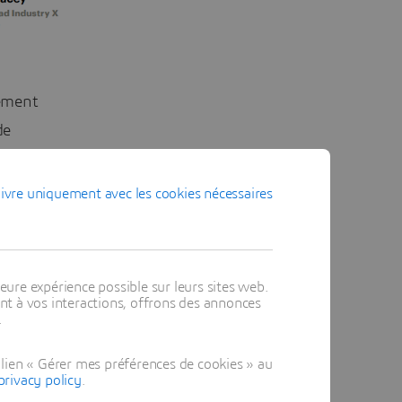
lement
de
lus vite,
ivre uniquement avec les cookies nécessaires
rbone
eure expérience possible sur leurs sites web.
te.
t à vos interactions, offrons des annonces
 durable
.
lien « Gérer mes préférences de cookies » au
privacy policy
.