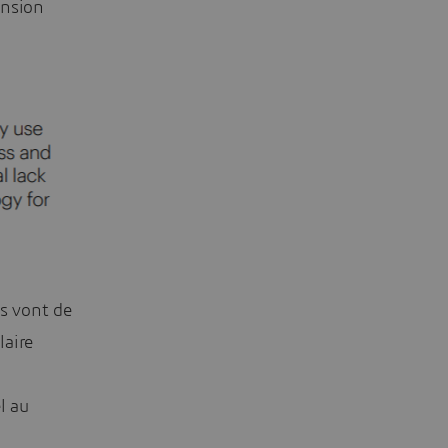
ension
es vont de
laire
l au