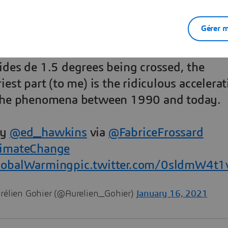
Gérer m
bal
#temperature
change from 1850 to 2
ides de 1.5 degrees being crossed, the
riest part (to me) is the ridiculous accelera
the phenomena between 1990 and today.
by
@ed_hawkins
via
@FabriceFrossard
imateChange
lobalWarming
pic.twitter.com/0sldmW4t1
rélien Gohier (@Aurelien_Gohier)
January 16, 2021