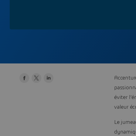
Accentur
passionn
éviter l’
valeur éc
Le jumeau
dynamiqu