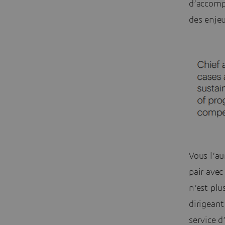
d’accomp
des enjeu
Vous l’au
pair ave
n’est plu
dirigeant
service 