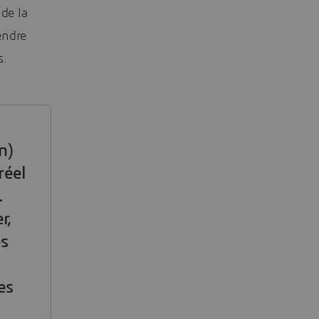
de la
endre
s.
n)
réel
.
r,
es
,
es