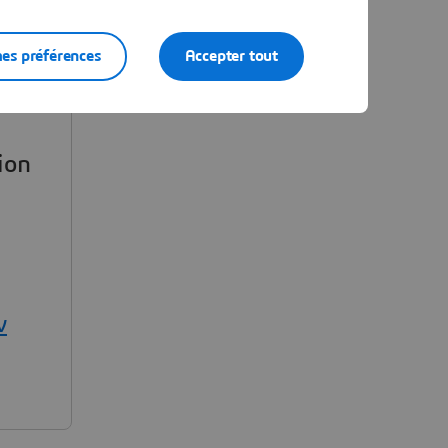
es préférences
Accepter tout
020.
tion
v