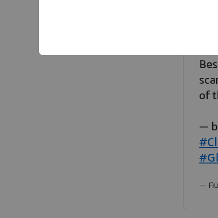
Glo
Bes
sca
of 
— 
#Cl
#G
— Au