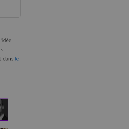
’idée
ns
nt dans
le