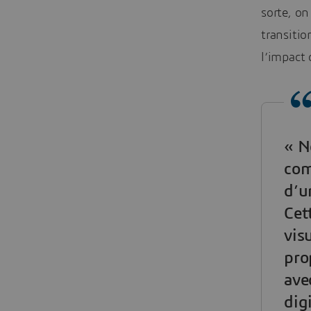
sorte, on
transiti
l’impact 
« N
com
d’u
Cet
vis
pro
ave
dig