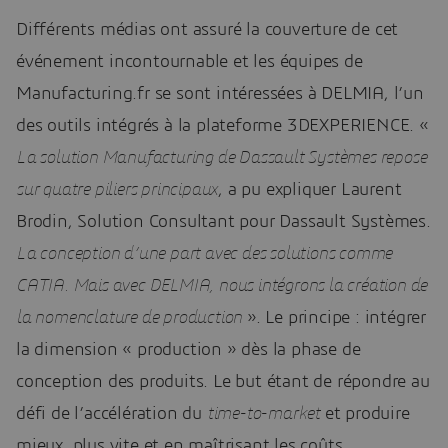
Différents médias ont assuré la couverture de cet
événement incontournable et les équipes de
Manufacturing.fr se sont intéressées à DELMIA, l’un
des outils intégrés à la plateforme 3DEXPERIENCE. «
La solution Manufacturing de Dassault Systèmes repose
sur quatre piliers principaux
, a pu expliquer Laurent
Brodin, Solution Consultant pour Dassault Systèmes.
La conception d’une part avec des solutions comme
CATIA. Mais avec DELMIA, nous intégrons la création de
la nomenclature de production
». Le principe : intégrer
la dimension « production » dès la phase de
conception des produits. Le but étant de répondre au
défi de l’accélération du
time-to-market
et produire
mieux, plus vite et en maîtrisant les coûts.