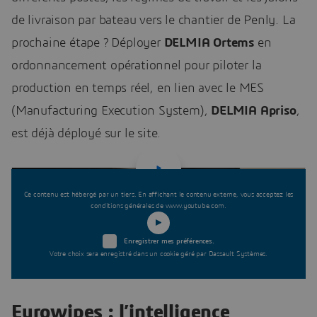
de livraison par bateau vers le chantier de Penly. La
prochaine étape ? Déployer
DELMIA Ortems
en
ordonnancement opérationnel pour piloter la
production en temps réel, en lien avec le MES
(Manufacturing Execution System),
DELMIA Apriso
,
est déjà déployé sur le site.
Ce contenu est hébergé par un tiers. En affichant le contenu externe, vous acceptez les
conditions générales de www.youtube.com.
Enregistrer mes préférences.
Votre choix sera enregistré dans un cookie géré par Dassault Systèmes.
Eurowipes : l’intelligence