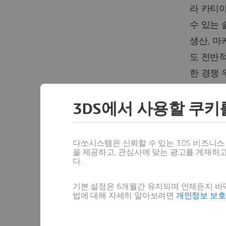
라 카티아
수 있는 
생산, 마
도 전반
한 경쟁 
다.
3DS에서 사용할 쿠키
다쏘시스
국내 협력
다쏘시스템은 신뢰할 수 있는 3DS 비즈니
로즈 다쏘
을 제공하고, 관심사에 맞는 광고를 게재하
다.
(0795
기계·반
기본 설정은 6개월간 유지되며 언제든지 바닥
다. 바씨
법에 대해 자세히 알아보려면
개인정보 보
하고 대