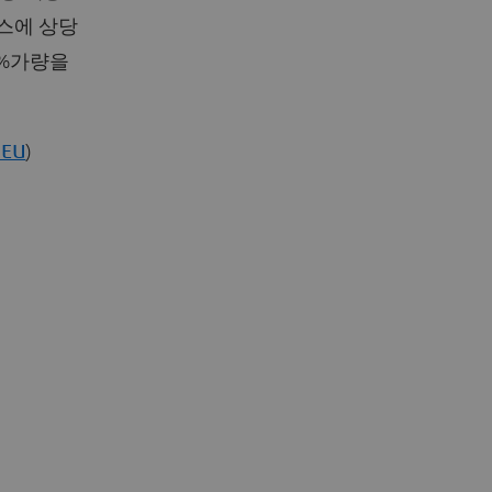
스에 상당
0%가량을
8EU
)