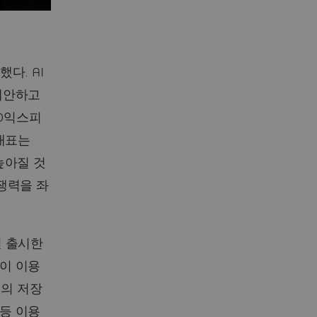
다. AI
제안하고
3D익스피
괄대표는
높아질 것
쟁력을 좌
일 출시한
상이 이용
)의 저장
등 이용