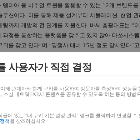
·델미아 등 버추얼 트윈을 활용할 수 있는 12개 브랜드를
솔루션이다. 이를 통해 제품 설계부터 시뮬레이션, 협업 관
케팅까지 개발의 전 단계를 지원한다. 바씨 총괄대표는 “
적 과정을 통합하는 플랫폼을 갖추고 있지 않아 다쏘시스템
우위를 갖고 있다”며 “경쟁사 대비 15년 정도 앞서있다”
를 사용자가 직접 결정
템은 최근 들어 한국 시장 공략을 강화하고 있다. 바씨 
 기업과 전략을 논의하고 피드백을 듣기 위해 방한했다. 
스 이해 관계자와 함께 쿠키를 사용하여 방문자를 측정하여 성능을 
시스템 대표도 이달 말 한국을 찾을 예정이다. LIG넥스원
고, 소셜 네트워크에서 콘텐츠를 공유할 수 있도록 하는 등의 방법
50) 등 대기업뿐만 아니라 동진쎄미켐(005290), 코머신, 
도체·로봇 분야 중견 기업들도 3D익스피리언스 웍스를 활
글에 있는 "내 쿠키 기본 설정 관리" 링크를 클릭하여 변경할 수
 총괄대표는 “건축·엔지니어링·건설(AEC) 산업으로 고객
호정책
을 참조하십시오.
형 고객사도 추가로 확보할 것”이라며 “솔리드웍스뿐 아니