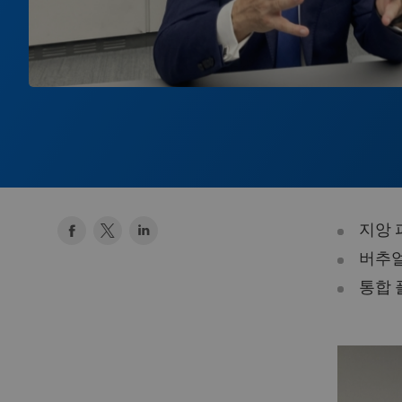
지앙 
버추얼
통합 