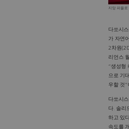
지앙 파올로
다쏘시스템
가 자연
2차원(2
리언스 월
“생성형 
으로 기대
우할 것”
다쏘시스
다. 솔리
하고 있다
속도를 