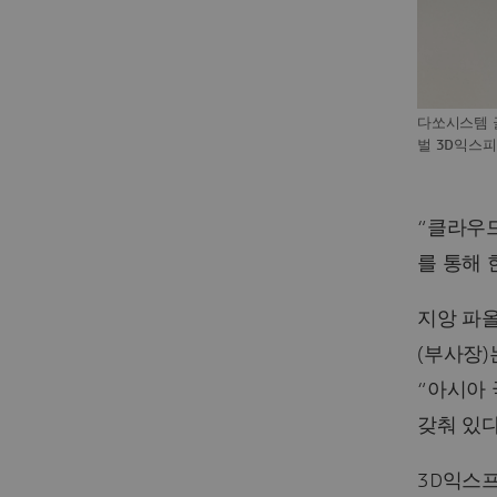
다쏘시스템
벌 3D익스
“클라우드
를 통해 
지앙 파
(부사장
“아시아 
갖춰 있다
3D익스