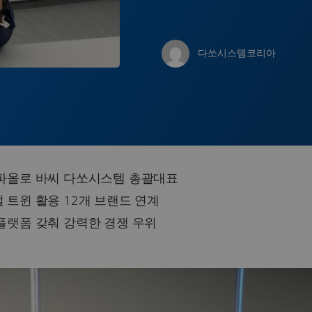
다쏘시스템코리아
파올로 바씨 다쏘시스템 총괄대표
 트윈 활용 12개 브랜드 연계
플랫폼 갖춰 강력한 경쟁 우위