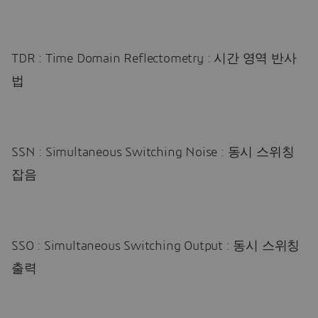
TDR : Time Domain Reflectometry : 시간 영역 반사
법
SSN : Simultaneous Switching Noise : 동시 스위칭
잡음
SSO : Simultaneous Switching Output : 동시 스위칭
출력