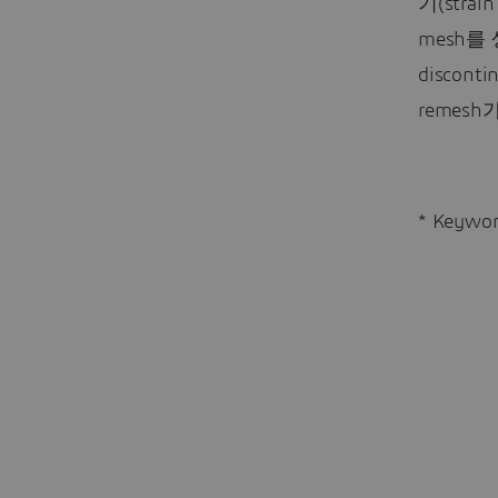
기(str
mesh를
discon
remesh가
* Keyw