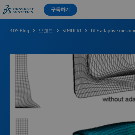
3DS Blog
브랜드
SIMULIA
ALE adaptive mesh